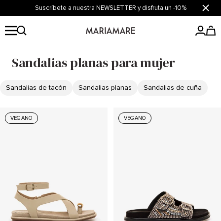
Saltar
Suscríbete a nuestra NEWSLETTER y disfruta un -10%
Cerrar
al
contenido
Mariamare
Sandalias planas para mujer
Sandalias de tacón
Sandalias planas
Sandalias de cuña
VEGANO
VEGANO