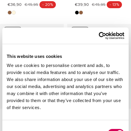
€36,90
€45,95
- 20%
€39,90
€45,95
- 13%
m
b
n
m
a
e
e
a
r
i
g
r
VEGANO
VEGANO
r
g
r
r
o
e
o
o
n
n
This website uses cookies
We use cookies to personalise content and ads, to
provide social media features and to analyse our traffic.
We also share information about your use of our site with
our social media, advertising and analytics partners who
may combine it with other information that you’ve
provided to them or that they’ve collected from your use
Vista
Vista
of their services.
FRAINE BEIGE
FRAINE NEGRO
rápida
rápida
€29,90
€39,95
- 25%
€27,90
€39,95
- 30%
Consent