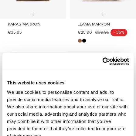
+
+
KARAS MARRON
LLAMA MARRON
Añadir
Añadir
€35,95
€25,90
€39,95
- 35%
m
n
a
e
r
g
r
r
o
o
n
This website uses cookies
We use cookies to personalise content and ads, to
provide social media features and to analyse our traffic.
We also share information about your use of our site with
our social media, advertising and analytics partners who
may combine it with other information that you’ve
provided to them or that they’ve collected from your use
of their services.