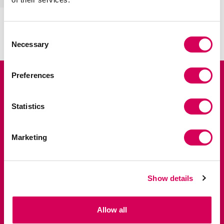
+
DAVOS VERDE
Añadir
€39,95
Consent
Necessary
Selection
Preferences
Suscríbete y disfruta de un 10% en tu
primer pedido.
Statistics
Accede antes que nadie a lanzamientos exclusivos,
ventas privadas y las últimas tendencias.
Marketing
Show details
Allow all