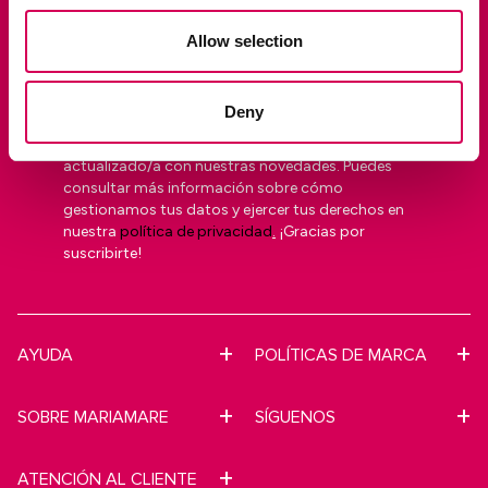
QUIERO MI 10% DTO
Allow selection
Deseo suscribirme a la newsletter de Mariamare
He leído y acepto la política de privacidad
Deny
Los datos proporcionados serán utilizados para
enviar nuestra newsletter y mantenerte
actualizado/a con nuestras novedades. Puedes
consultar más información sobre cómo
gestionamos tus datos y ejercer tus derechos en
nuestra
política de privacidad
.
¡Gracias por
suscribirte!
AYUDA
POLÍTICAS DE MARCA
SOBRE MARIAMARE
SÍGUENOS
ATENCIÓN AL CLIENTE