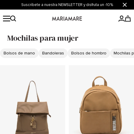
Saltar
Suscríbete a nuestra NEWSLETTER y disfruta un -10%
Cerrar
al
contenido
Mariamare
Mochilas para mujer
Bolsos de mano
Bandoleras
Bolsos de hombro
Mochilas p