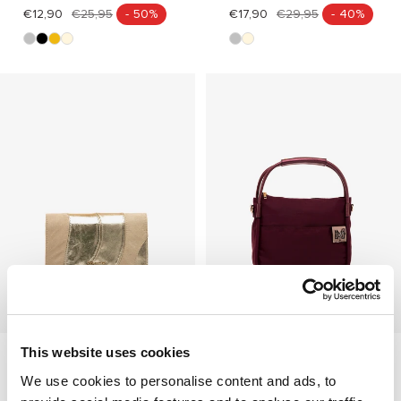
€12,90
€25,95
- 50%
€17,90
€29,95
- 40%
p
n
o
b
p
b
l
e
r
e
l
e
a
g
o
i
a
i
t
r
g
t
g
a
o
e
a
e
+
+
COPA BEIGE
CIRIA ROJO
Añadir
Añadir
This website uses cookies
€17,90
€29,95
- 40%
€35,95
We use cookies to personalise content and ads, to