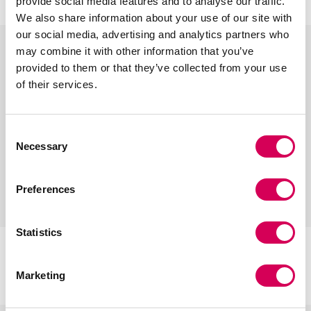
provide social media features and to analyse our traffic.
b
p
r
m
n
We also share information about your use of our site with
e
l
o
a
e
our social media, advertising and analytics partners who
i
a
j
r
g
may combine it with other information that you’ve
g
t
o
r
r
provided to them or that they’ve collected from your use
e
a
o
o
of their services.
n
Consent
Necessary
Selection
Preferences
+
+
Statistics
CIRIA NEGRO
CIRIA MARRON
Añadir
Añadir
€35,95
€35,95
Marketing
n
m
r
m
r
n
e
a
o
a
o
e