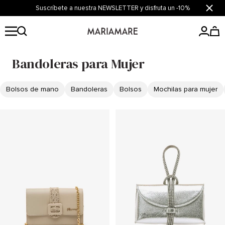
Saltar
Suscríbete a nuestra NEWSLETTER y disfruta un -10%
Cerrar
al
contenido
Mariamare
Bandoleras para Mujer
Bolsos de mano
Bandoleras
Bolsos
Mochilas para mujer