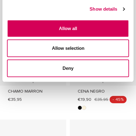
g
r
j
r
j
g
Show details
r
r
o
r
o
r
o
o
o
o
n
n
Allow all
Allow selection
Deny
+
+
CHAMO MARRON
CENA NEGRO
Añadir
Añadir
€35,95
€19,90
€35,95
- 45%
n
b
e
e
g
i
r
g