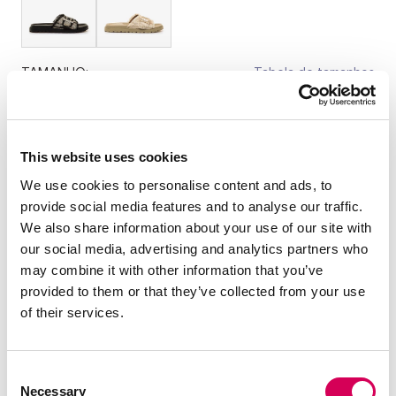
TAMANHO:
Tabela de tamanhos
36
37
38
39
40
41
Quantidade:
This website uses cookies
We use cookies to personalise content and ads, to
Diminuir
Aumentar
provide social media features and to analyse our traffic.
quantidade
quantidade
We also share information about your use of our site with
SELECIONE UM TAMANHO
our social media, advertising and analytics partners who
may combine it with other information that you’ve
provided to them or that they’ve collected from your use
of their services.
DESCRIÇÃO
Sandália rasa de cor creme para mulher, modelo Fraine da
Consent
marca Mariamare. Desenhada com pala larga com
Necessary
acabamento desfiado que acrescenta textura, incorpora
Selection