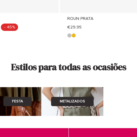
ROUN PRATA
- 45%
€29,95
p
o
l
r
a
o
t
Estilos para todas as ocasiões
a
FESTA
METALIZADOS