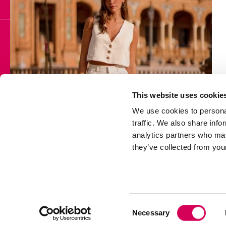
AJUDA
POLÍTICAS DA M
Contacto
Aviso legal
Perguntas frequentes
Política de cooki
Condições de envio
Política de cooki
This website uses cookie
Trocas e devoluções
Perguntas freque
We use cookies to personal
traffic. We also share info
Termos e condiç
analytics partners who may
they’ve collected from your
Consent
Necessary
Selection
mt