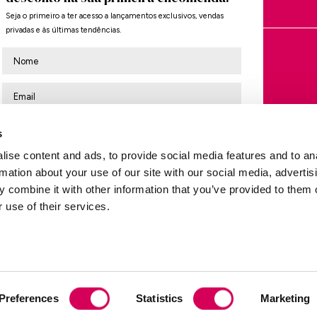
Seja o primeiro a ter acesso a lançamentos exclusivos, vendas
privadas e às últimas tendências.
Nombre
ARCA
SOBRE A MARIAMARE
A marca
es
Localizador de lojas
es
Subscrever
s
ntes
ise content and ads, to provide social media features and to an
QUERO O MEU DESCONTO DE 10%
rmation about your use of our site with our social media, advertis
ões
 combine it with other information that you’ve provided to them o
Gostaria de subscrever a newsletter da Mariamare
 use of their services.
Li e aceito a política de privacidade
As informações fornecidas serão utilizadas para enviar a nossa
Avalie-nos no
Trustpilot
newsletter e mantê-lo atualizado sobre as nossas últimas novidades.
Pode encontrar mais informações sobre como tratamos os seus dados e
exercer os seus direitos na nossa
política de privacidade
. Obrigado por
Preferences
Statistics
Marketing
se inscrever!
ng© 2009-2026. Todos os direitos reservados MTNG EUROPE EXPERIENCE, S