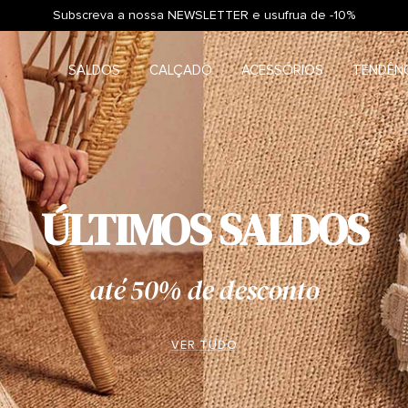
Subscreva a nossa NEWSLETTER e usufrua de -10%
SALDOS
CALÇADO
ACESSÓRIOS
TENDÊN
ÚLTIMOS SALDOS
até 50% de desconto
VER TUDO