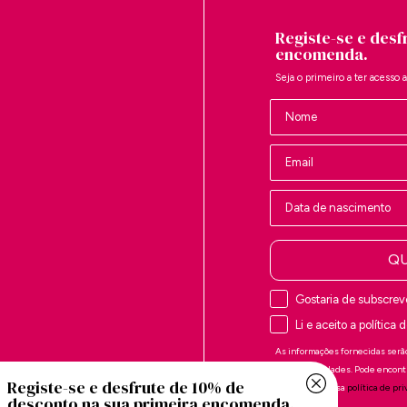
Registe-se e desf
encomenda.
Seja o primeiro a ter acesso 
Nombre
QU
Gostaria de subscrev
Li e aceito a política
As informações fornecidas serão
últimas novidades. Pode encont
Registe-se e desfrute de 10% de
direitos na nossa
política de pr
desconto na sua primeira encomenda.