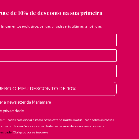
rute de 10% de desconto na sua primeira
a lançamentos exclusivos, vendas privadas e às últimas tendências.
ERO O MEU DESCONTO DE 10%
er a newsletter da Mariamare
 de privacidade
 utilizadas para enviar a nossa newsletter e mantê-lo atualizado sobre as nossas
rar mais informações sobre como tratamos os seus dados e exercer os seus
ivacidade
. Obrigado por se inscrever!