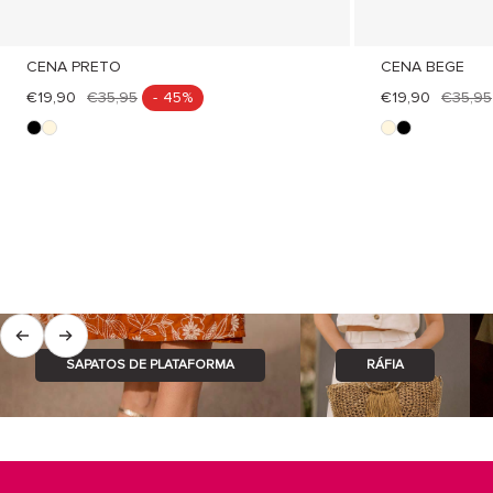
CENA PRETO
CENA BEGE
€19,90
€35,95
- 45%
€19,90
€35,95
n
b
b
n
e
e
e
e
g
i
i
g
r
g
g
r
o
e
e
o
Anterior
Seguinte
SAPATOS DE PLATAFORMA
RÁFIA