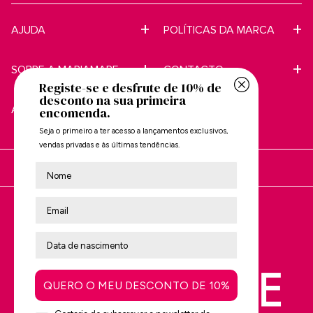
AJUDA
POLÍTICAS DA MARCA
SOBRE A MARIAMARE
CONTACTO
Registe-se e desfrute de 10% de
desconto na sua primeira
APOIO AO CLIENTE
encomenda.
Seja o primeiro a ter acesso a lançamentos exclusivos,
vendas privadas e às últimas tendências.
Nombre
Está a comprar em:
Avalie-nos no
Trustpilot
QUERO O MEU DESCONTO DE 10%