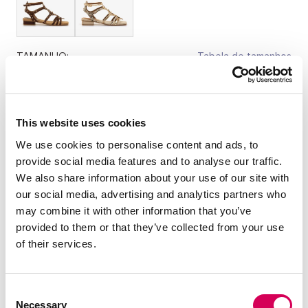
TAMANHO:
Tabela de tamanhos
36
37
38
39
40
41
This website uses cookies
Quantidade:
We use cookies to personalise content and ads, to
provide social media features and to analyse our traffic.
Diminuir
Aumentar
We also share information about your use of our site with
quantidade
quantidade
our social media, advertising and analytics partners who
ADICIONAR AO CARRINHO
may combine it with other information that you’ve
provided to them or that they’ve collected from your use
of their services.
DESCRIÇÃO
Consent
Sandálias romanas de cor areia e dourado para mulher da
Necessary
Selection