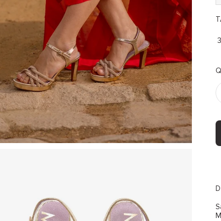
T
Q
D
S
M