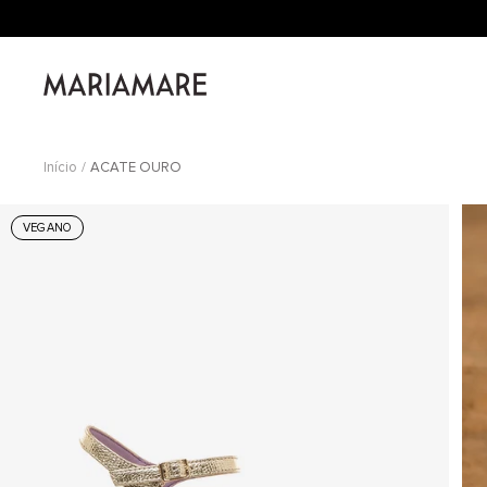
Saltar
para
o
Mariamare
conteúdo
Início
ACATE OURO
VEGANO