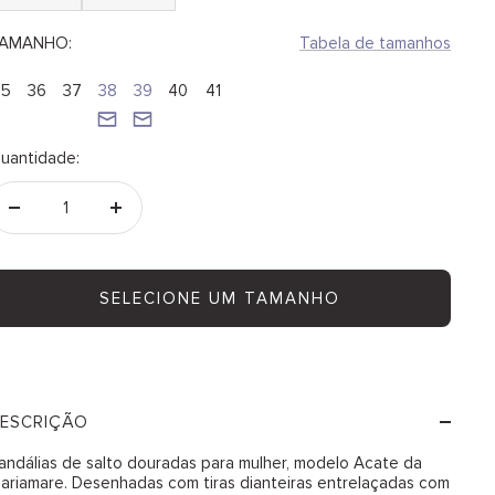
AMANHO:
Tabela de tamanhos
35
36
37
38
39
40
41
uantidade:
Diminuir
Aumentar
quantidade
quantidade
SELECIONE UM TAMANHO
ESCRIÇÃO
andálias de salto douradas para mulher, modelo Acate da
ariamare. Desenhadas com tiras dianteiras entrelaçadas com