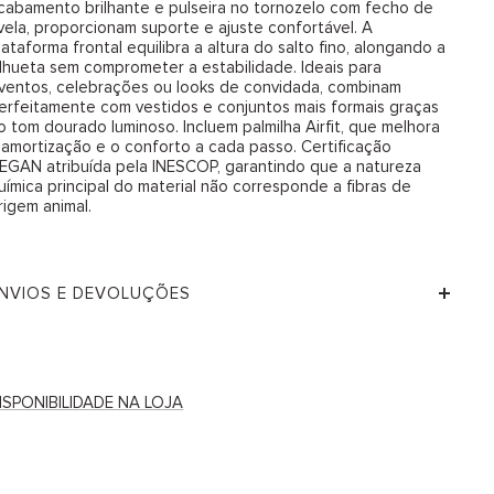
cabamento brilhante e pulseira no tornozelo com fecho de
ivela, proporcionam suporte e ajuste confortável. A
lataforma frontal equilibra a altura do salto fino, alongando a
ilhueta sem comprometer a estabilidade. Ideais para
ventos, celebrações ou looks de convidada, combinam
erfeitamente com vestidos e conjuntos mais formais graças
o tom dourado luminoso. Incluem palmilha Airfit, que melhora
 amortização e o conforto a cada passo. Certificação
EGAN atribuída pela INESCOP, garantindo que a natureza
uímica principal do material não corresponde a fibras de
rigem animal.
NVIOS E DEVOLUÇÕES
ISPONIBILIDADE NA LOJA