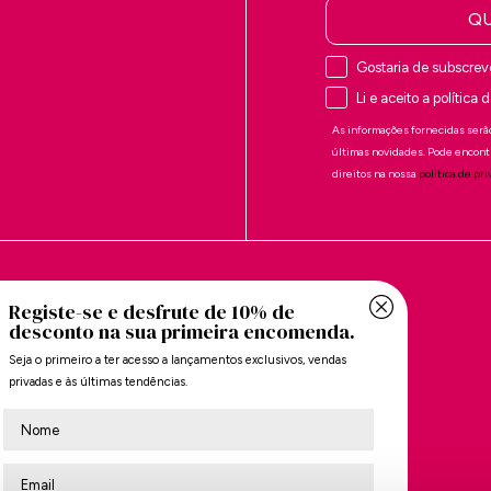
QU
Gostaria de subscrev
Li e aceito a política
As informações fornecidas serão
últimas novidades. Pode encont
direitos na nossa
política de pr
ARCA
SOBRE A MARIAMARE
Registe-se e desfrute de 10% de
A marca
desconto na sua primeira encomenda.
es
Localizador de lojas
Seja o primeiro a ter acesso a lançamentos exclusivos, vendas
privadas e às últimas tendências.
es
Subscrever
Nombre
ntes
ões