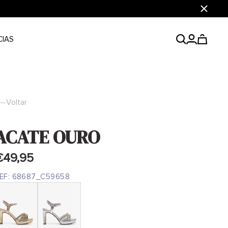
Fechar
CIAS
Voltar
ACATE OURO
€49,95
EF:
68687_C59658