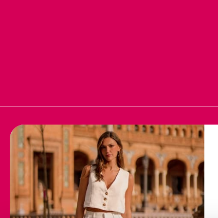
AJUDA
POLÍTICAS DA M
Contacto
Aviso legal
Perguntas frequentes
Política de cooki
Condições de envio
Política de cooki
Trocas e devoluções
Perguntas freque
Termos e condiç