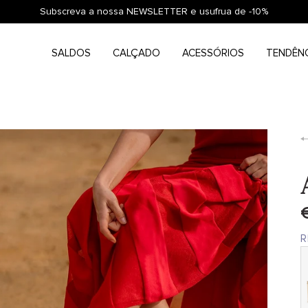
Subscreva a nossa NEWSLETTER e usufrua de -10%
SALDOS
CALÇADO
ACESSÓRIOS
TENDÊN
R