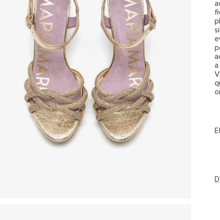
a
f
p
s
e
p
a
a
V
q
o
E
D