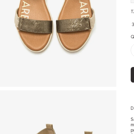
T
Q
D
S
m
p