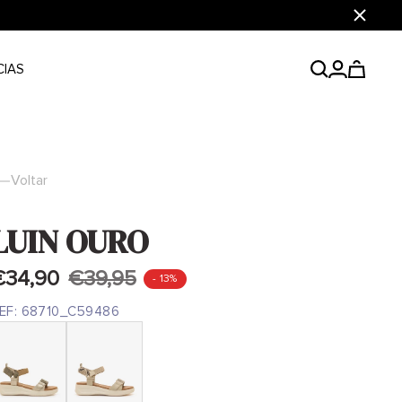
Fechar
CIAS
Voltar
LUIN OURO
€34,90
€39,95
- 13%
EF:
68710_C59486