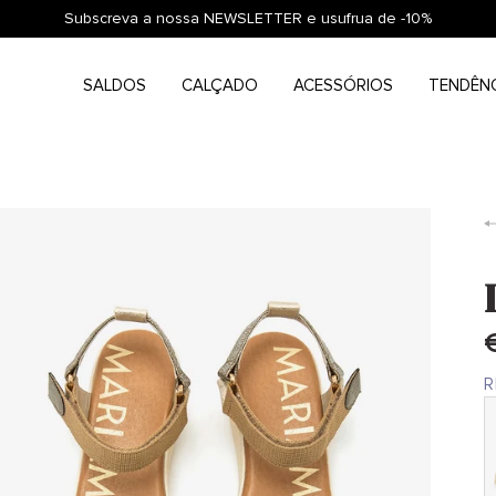
Subscreva a nossa NEWSLETTER e usufrua de -10%
SALDOS
CALÇADO
ACESSÓRIOS
TENDÊN
R