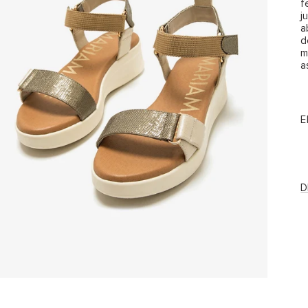
f
j
a
d
m
a
E
D