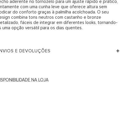
echo aderente no tornozelo para um ajuste rápido e prático,
untamente com uma cunha leve que oferece altura sem
bdicar do conforto graças à palmilha acolchoada. O seu
esign combina tons neutros com castanho e bronze
etalizado, fáceis de integrar em diferentes looks, tornando-
s uma opção versátil para os dias quentes.
NVIOS E DEVOLUÇÕES
ISPONIBILIDADE NA LOJA