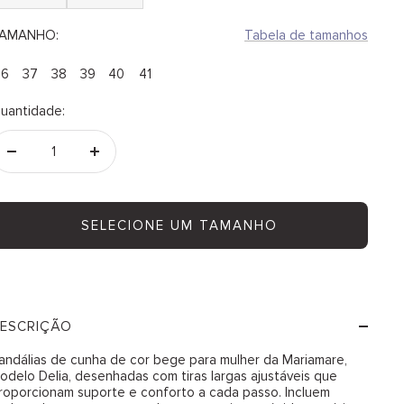
AMANHO:
Tabela de tamanhos
36
37
38
39
40
41
uantidade:
Diminuir
Aumentar
quantidade
quantidade
SELECIONE UM TAMANHO
ESCRIÇÃO
andálias de cunha de cor bege para mulher da Mariamare,
odelo Delia, desenhadas com tiras largas ajustáveis que
roporcionam suporte e conforto a cada passo. Incluem