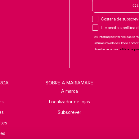
QU
Gostaria de subscrev
Li e aceito a política
As informações fornecidas serão
últimas novidades. Pode encont
direitos na nossa
política de pr
ARCA
SOBRE A MARIAMARE
A marca
es
Localizador de lojas
es
Subscrever
ntes
ões