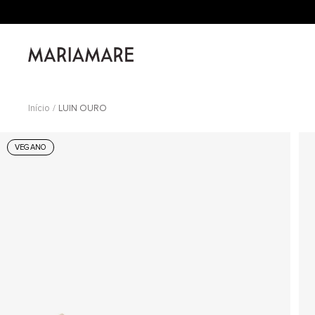
Saltar
para
o
Mariamare
conteúdo
Início
LUIN OURO
VEGANO