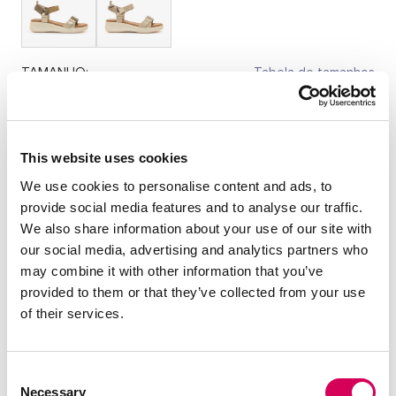
TAMANHO:
Tabela de tamanhos
36
37
38
39
40
41
This website uses cookies
Quantidade:
We use cookies to personalise content and ads, to
provide social media features and to analyse our traffic.
Diminuir
Aumentar
We also share information about your use of our site with
quantidade
quantidade
our social media, advertising and analytics partners who
SELECIONE UM TAMANHO
may combine it with other information that you’ve
provided to them or that they’ve collected from your use
of their services.
DESCRIÇÃO
Consent
Sandálias de cor bege com detalhe de padrão animal para
Necessary
Selection