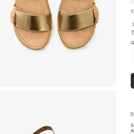
T
Q
D
S
A