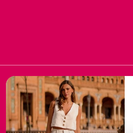
AJUDA
POLÍTICAS DA M
Contacto
Aviso legal
Perguntas frequentes
Política de cooki
Condições de envio
Política de cooki
Trocas e devoluções
Perguntas freque
Termos e condiç