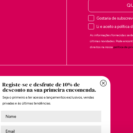
QU
Gostaria de subscrev
Li e aceito a política
As informações fornecidas serão
últimas novidades. Pode encont
direitos na nossa
política de pr
ARCA
SOBRE A MARIAMARE
Registe-se e desfrute de 10% de
A marca
desconto na sua primeira encomenda.
es
Localizador de lojas
Seja o primeiro a ter acesso a lançamentos exclusivos, vendas
privadas e às últimas tendências.
es
Subscrever
Nombre
ntes
ões