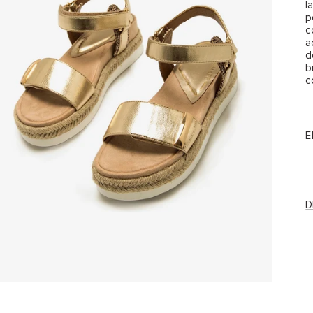
l
p
c
a
d
b
c
E
D