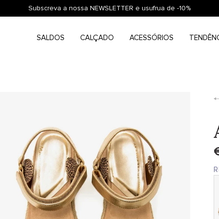
Subscreva a nossa NEWSLETTER e usufrua de -10%
SALDOS
CALÇADO
ACESSÓRIOS
TENDÊN
R