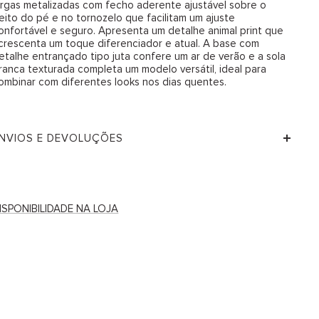
argas metalizadas com fecho aderente ajustável sobre o
eito do pé e no tornozelo que facilitam um ajuste
onfortável e seguro. Apresenta um detalhe animal print que
crescenta um toque diferenciador e atual. A base com
etalhe entrançado tipo juta confere um ar de verão e a sola
ranca texturada completa um modelo versátil, ideal para
ombinar com diferentes looks nos dias quentes.
NVIOS E DEVOLUÇÕES
ISPONIBILIDADE NA LOJA