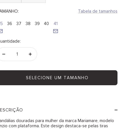
AMANHO:
Tabela de tamanhos
35
36
37
38
39
40
41
uantidade:
Diminuir
Aumentar
quantidade
quantidade
SELECIONE UM TAMANHO
ESCRIÇÃO
andálias douradas para mulher da marca Mariamare, modelo
nzio com plataforma. Este design destaca-se pelas tiras