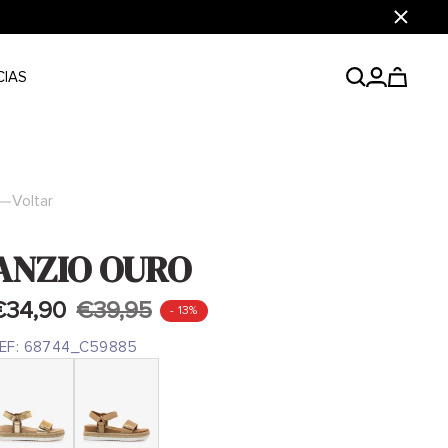
Fechar
CIAS
Voltar
ANZIO OURO
€34,90
€39,95
- 13%
EF:
68744_C59885