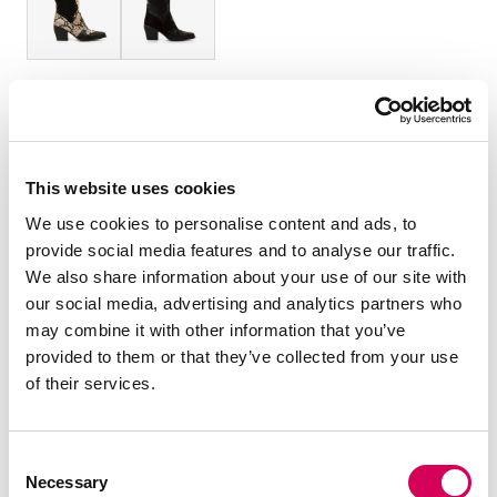
TAMANHO:
Tabela de tamanhos
36
37
38
39
40
41
This website uses cookies
Quantidade:
We use cookies to personalise content and ads, to
provide social media features and to analyse our traffic.
Diminuir
Aumentar
We also share information about your use of our site with
quantidade
quantidade
our social media, advertising and analytics partners who
may combine it with other information that you’ve
SELECIONE UM TAMANHO
provided to them or that they’ve collected from your use
of their services.
DESCRIÇÃO
Consent
Botas de cowboy pretas para mulheres, modelo texano da
Necessary
Selection