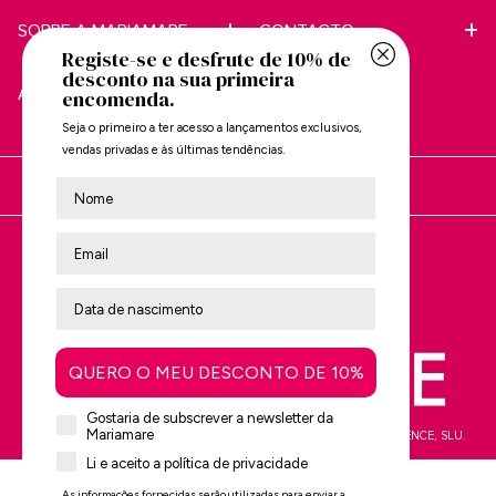
SOBRE A MARIAMARE
CONTACTO
Registe-se e desfrute de 10% de
desconto na sua primeira
APOIO AO CLIENTE
encomenda.
Seja o primeiro a ter acesso a lançamentos exclusivos,
vendas privadas e às últimas tendências.
Nombre
Está a comprar em:
Avalie-nos no
Trustpilot
QUERO O MEU DESCONTO DE 10%
Gostaria de subscrever a newsletter da
Mariamare
mtng© 2009-2026. Todos os direitos reservados MTNG EUROPE EXPERIENCE, SLU.
Li e aceito a política de privacidade
As informações fornecidas serão utilizadas para enviar a