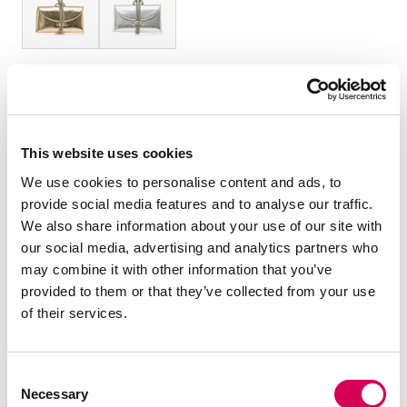
TAMANHO:
Tabela de tamanhos
OS
Quantidade:
This website uses cookies
We use cookies to personalise content and ads, to
Diminuir
Aumentar
provide social media features and to analyse our traffic.
quantidade
quantidade
We also share information about your use of our site with
our social media, advertising and analytics partners who
ADICIONAR AO CARRINHO
may combine it with other information that you’ve
provided to them or that they’ve collected from your use
of their services.
DESCRIÇÃO
Bolsa de mão feminina da Mariamare, modelo Roun dourado
Consent
com detalhes brilhantes. O design compacto chama
Necessary
Selection
atenção pelo acabamento metalizado e pela alça