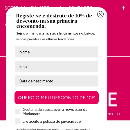
SOBRE A MARIAMARE
CONTACTO
Registe-se e desfrute de 10% de
desconto na sua primeira
APOIO AO CLIENTE
encomenda.
Seja o primeiro a ter acesso a lançamentos exclusivos,
vendas privadas e às últimas tendências.
Nombre
Está a comprar em:
Avalie-nos no
Trustpilot
QUERO O MEU DESCONTO DE 10%
Gostaria de subscrever a newsletter da
Mariamare
mtng© 2009-2026. Todos os direitos reservados MTNG EUROPE EXPERIENCE, SLU.
Li e aceito a política de privacidade
As informações fornecidas serão utilizadas para enviar a