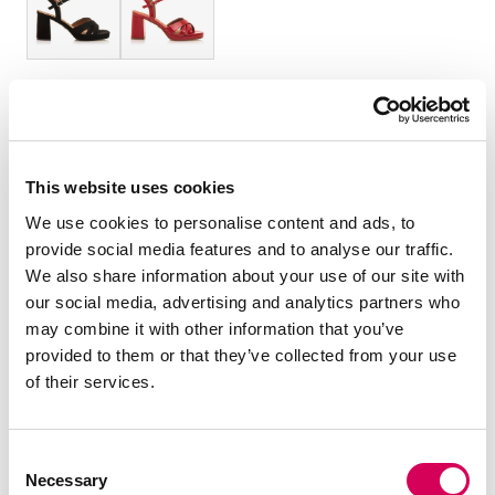
TAMANHO:
Tabela de tamanhos
35
36
37
38
39
40
41
This website uses cookies
Quantidade:
We use cookies to personalise content and ads, to
provide social media features and to analyse our traffic.
Diminuir
Aumentar
We also share information about your use of our site with
quantidade
quantidade
our social media, advertising and analytics partners who
may combine it with other information that you’ve
SELECIONE UM TAMANHO
provided to them or that they’ve collected from your use
of their services.
DESCRIÇÃO
Consent
Sandálias pretas de salto para mulher da marca Mariamare,
Necessary
Selection