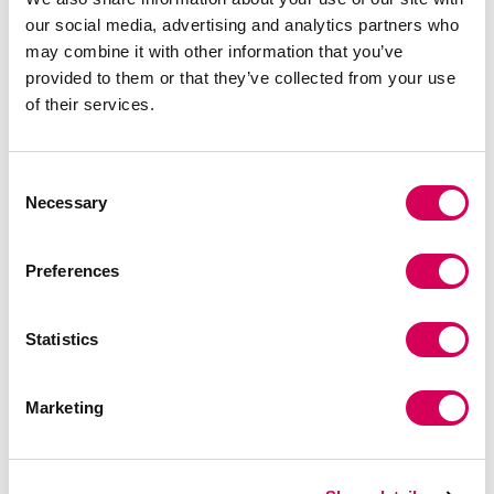
our social media, advertising and analytics partners who
may combine it with other information that you’ve
provided to them or that they’ve collected from your use
TAMANHO:
Tabela de tamanhos
of their services.
36
37
38
39
40
41
Consent
Necessary
Quantidade:
Selection
Diminuir
Aumentar
Preferences
quantidade
quantidade
SELECIONE UM TAMANHO
Statistics
Marketing
DESCRIÇÃO
Botim de salto preto para mulher da Mariamare, modelo