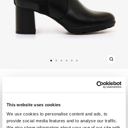
Ampliar
Ir
Ir
Ir
Ir
Ir
Ir
para
para
para
para
para
para
o
o
o
o
o
o
Voltar
diapositivo
diapositivo
diapositivo
diapositivo
diapositivo
diapositivo
1
2
3
4
5
6
POLINO PRETO
€59,95
This website uses cookies
REF:
63606_C58758
We use cookies to personalise content and ads, to
provide social media features and to analyse our traffic.
We also share information about your use of our site with