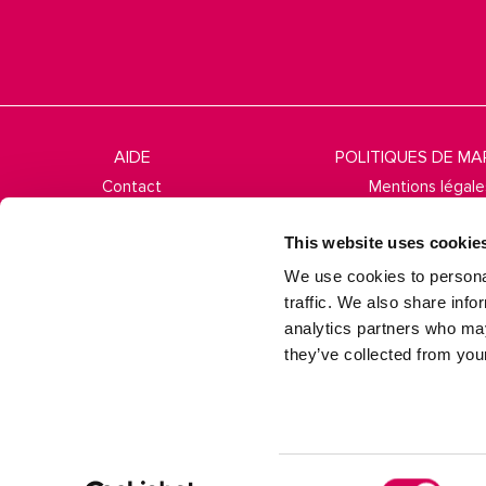
AIDE
POLITIQUES DE M
Contact
Mentions légale
Questions fréquentes
Politique de cook
This website uses cookie
Conditions de livraison
Politique relative aux
We use cookies to personal
Échanges et retours
Questions fréque
traffic. We also share info
analytics partners who may
Termes et conditi
they’ve collected from your
Consent