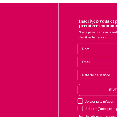
Inscrivez-vous et 
première comman
Soyez parmi les premiers à d
dernières tendances.
Nombre
JE V
Je souhaite m'abonne
J'ai lu et j'accepte la
Les informations fournies seron