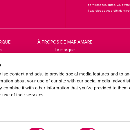
dernières actualités. Vous trou
l'exercice de vos droits dans n
ARQUE
À PROPOS DE MARIAMARE
s
La marque
ies
Localisateur de magasins
s
 cookies
S'abonner
ise content and ads, to provide social media features and to an
ntes
rmation about your use of our site with our social media, advertis
 combine it with other information that you’ve provided to them o
ons
 use of their services.
Évaluez-nous sur
Trustpilot