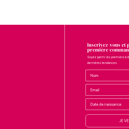
Inscrivez-vous et 
première comman
Soyez parmi les premiers à d
dernières tendances.
Nombre
JE V