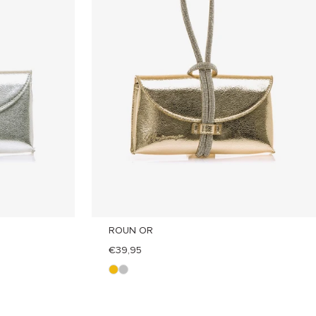
ROUN OR
€39,95
o
p
r
l
o
a