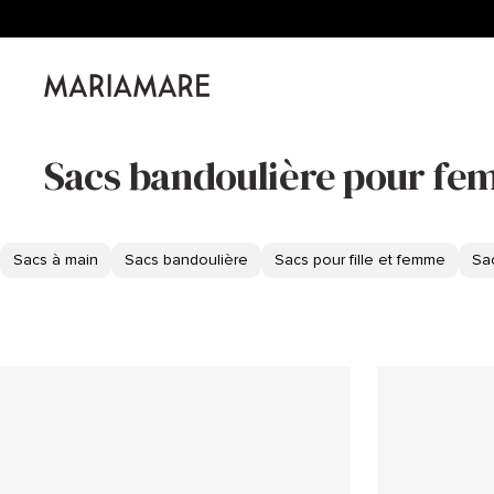
Passer
au
contenu
Mariamare
Sacs bandoulière pour f
Sacs à main
Sacs bandoulière
Sacs pour fille et femme
Sa