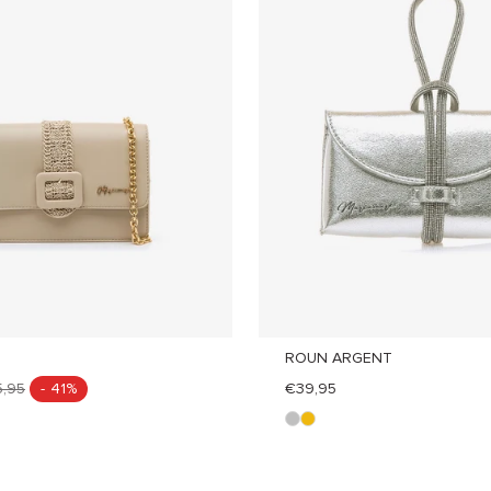
ROUN ARGENT
,95
- 41%
€39,95
p
o
l
r
a
o