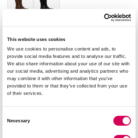
TALLA:
Guía de tallas
36
37
38
39
40
41
This website uses cookies
We use cookies to personalise content and ads, to
provide social media features and to analyse our traffic.
Cantidad:
We also share information about your use of our site with
our social media, advertising and analytics partners who
Decrecer
Aumentar
may combine it with other information that you’ve
cantidad
cantidad
provided to them or that they’ve collected from your use
SELECCIONA UNA TALLA
of their services.
Consent
Necessary
DESCRIPCIÓN
Selection
Botas planas Laglio de color marrón para mujer de