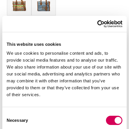
TALLA:
OS
This website uses cookies
Cantidad:
We use cookies to personalise content and ads, to
provide social media features and to analyse our traffic.
Decrecer
Aumentar
We also share information about your use of our site with
cantidad
cantidad
our social media, advertising and analytics partners who
may combine it with other information that you’ve
AÑADIR A LA CESTA
provided to them or that they’ve collected from your use
of their services.
DESCRIPCIÓN
Consent
Bolso tipo tote multicolor de la marca Mariamare, modelo
Necessary
Selection
Lento para mujer con diseño de patrón zigzag en tonos
vivos que aporta un toque alegre y llamativo. Su formato