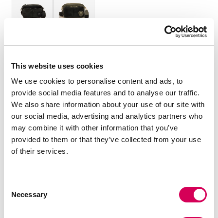
TALLA:
OS
This website uses cookies
Cantidad:
We use cookies to personalise content and ads, to
provide social media features and to analyse our traffic.
We also share information about your use of our site with
Decrecer
Aumentar
our social media, advertising and analytics partners who
cantidad
cantidad
may combine it with other information that you’ve
AÑADIR A LA CESTA
provided to them or that they’ve collected from your use
of their services.
DESCRIPCIÓN
Consent
Necessary
Selection
Bolso bandolera de color negro para mujer de Mariamare
modelo Nisi. Su estructura compacta incluye dos bolsillos
frontales texturizados con cremallera que permiten