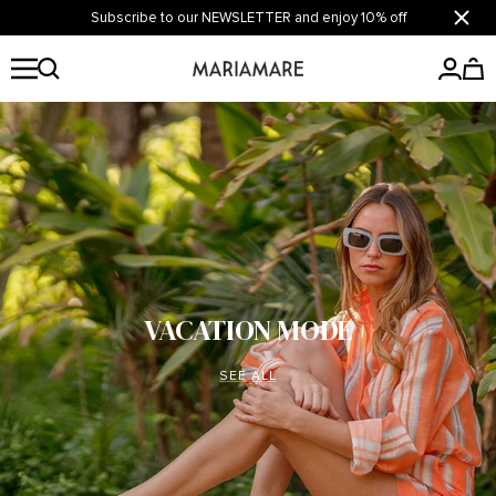
Skip
Subscribe to our NEWSLETTER and enjoy 10% off
Close
to
content
Mariamare
New website.
Same essence.
FOOTWEAR
ACCESSORIES