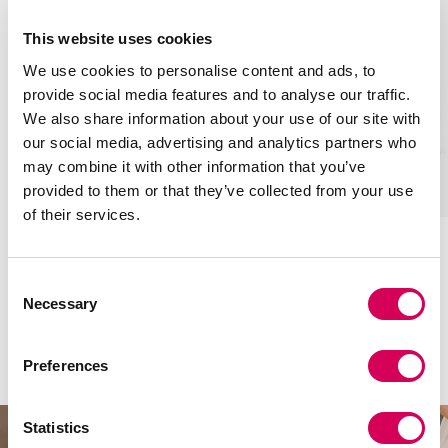
This website uses cookies
We use cookies to personalise content and ads, to
provide social media features and to analyse our traffic.
We also share information about your use of our site with
our social media, advertising and analytics partners who
may combine it with other information that you’ve
provided to them or that they’ve collected from your use
+
+
of their services.
CENA BLACK
CENA BEIGE
Add
Add
to
to
€19,90
€35,95
- 45%
€19,90
€35,95
- 45%
Consent
cart
cart
b
b
b
b
Necessary
Selection
l
e
e
l
a
i
i
a
Styles for every occasion
Preferences
c
g
g
c
k
e
e
k
Statistics
PLATFORM SHOES