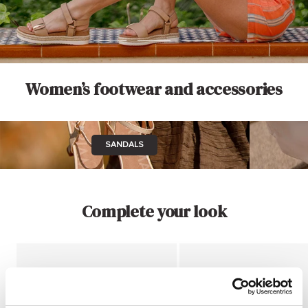
Go
Go
Go
to
to
to
slide
slide
slide
Women’s footwear and accessories
1
2
3
SANDALS
Complete your look