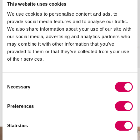
This website uses cookies
We use cookies to personalise content and ads, to
provide social media features and to analyse our traffic.
We also share information about your use of our site with
our social media, advertising and analytics partners who
may combine it with other information that you’ve
provided to them or that they’ve collected from your use
of their services.
+
+
CENA BLACK
CENA BEIGE
Add
Add
Consent
to
to
€19,90
€35,95
- 45%
€19,90
€35,95
- 45%
Necessary
Selection
cart
cart
b
b
b
b
l
e
e
l
Preferences
a
i
i
a
Styles for every occasion
c
g
g
c
k
e
e
k
Statistics
PLATFORM SHOES