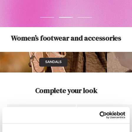
Go
Go
Go
to
to
to
slide
slide
slide
Women’s footwear and accessories
1
2
3
SANDALS
Complete your look