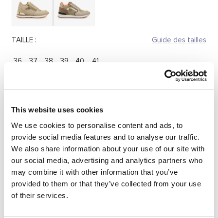
TAILLE :
Guide des tailles
36
37
38
39
40
41
Quantité:
Réduire
Augmenter
This website uses cookies
la
la
We use cookies to personalise content and ads, to
quantité
quantité
SÉLECTIONNEZ UNE TAILLE
provide social media features and to analyse our traffic.
We also share information about your use of our site with
our social media, advertising and analytics partners who
may combine it with other information that you’ve
DESCRIPTION
provided to them or that they’ve collected from your use
of their services.
Baskets beige décontractées pour femme, modèle Elke de
la marque Mariamare. Ce modèle combine des panneaux
lisses avec une texture effet peau de serpent et des