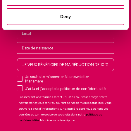
Soyez parmi les premiers à découvrir les nouveautés en avant-
première, les ventes privées et les dernières tendances.
Nombre
Deny
JE VEUX BÉNÉFICIER DE MA RÉDUCTION DE 10 %
Je souhaite m'abonner à la newsletter
Mariamare
J'ai lu et j'accepte la politique de confidentialité
Les informations fournies seront utilisées pour vous envoyer notre
newsletter et vous tenir au courant de nos dernières actualités. Vous
trouverez plus d'informations sur la manière dont nous traitons vos
données et sur l'exercice de vos droits dans notre
politique de
confidentialité
. Merci de votre inscription !