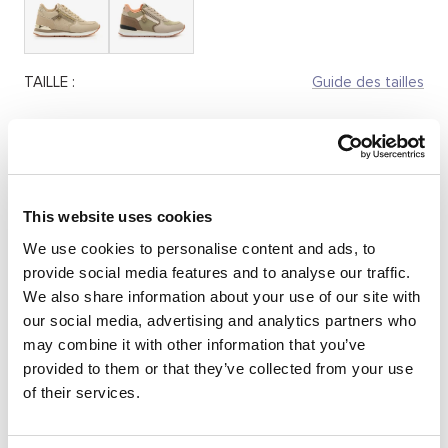
TAILLE :
Guide des tailles
36
37
38
39
40
41
Quantité:
This website uses cookies
Réduire
Augmenter
la
la
We use cookies to personalise content and ads, to
quantité
quantité
provide social media features and to analyse our traffic.
SÉLECTIONNEZ UNE TAILLE
We also share information about your use of our site with
our social media, advertising and analytics partners who
may combine it with other information that you’ve
provided to them or that they’ve collected from your use
DESCRIPTION
of their services.
Baskets vert clair pour femme de la marque Mariamare,
modèle Elke de style décontracté. Ce modèle combine
différentes textures dans des tons beige et vert, pour un