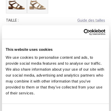
TAILLE :
Guide des tailles
36
37
38
39
40
41
Quantité:
This website uses cookies
We use cookies to personalise content and ads, to
Réduire
Augmenter
provide social media features and to analyse our traffic.
la
la
We also share information about your use of our site with
quantité
quantité
AJOUTER AU PANIER
our social media, advertising and analytics partners who
may combine it with other information that you’ve
provided to them or that they’ve collected from your use
of their services.
DESCRIPTION
Sandales romaines de couleur sable et doré pour femme
Consent