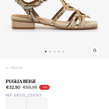
Zoom
Aller
Aller
Aller
Aller
Aller
au
au
au
au
au
slide
slide
slide
slide
slide
Retour
1
2
3
4
5
PUGLIA BEIGE
€32,90
€55,95
- 41%
REF:
68755_C59767