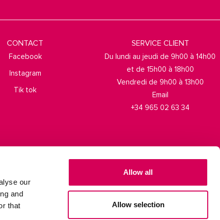
CONTACT
SERVICE CLIENT
Facebook
Du lundi au jeudi de 9h00 à 14h00
et de 15h00 à 18h00
Instagram
Vendredi de 9h00 à 13h00
Tik tok
Email
+34 965 02 63 34
Allow all
alyse our
ing and
Allow selection
r that