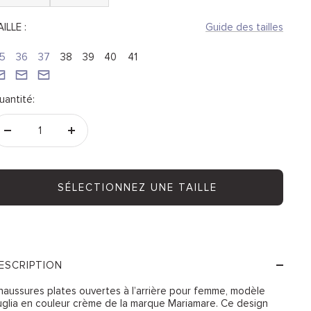
ILLE :
Guide des tailles
5
36
37
38
39
40
41
uantité:
Réduire
Augmenter
la
la
quantité
quantité
SÉLECTIONNEZ UNE TAILLE
ESCRIPTION
haussures plates ouvertes à l’arrière pour femme, modèle
uglia en couleur crème de la marque Mariamare. Ce design