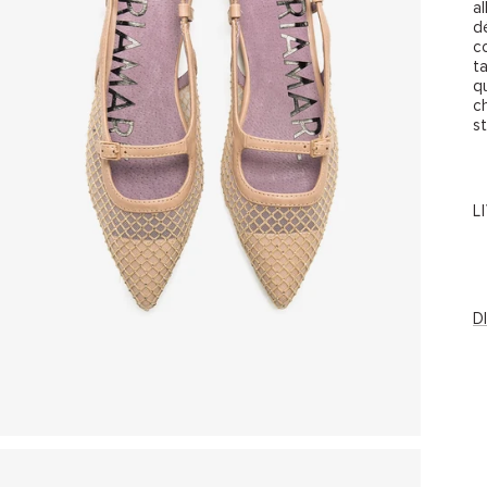
al
dé
c
t
q
c
s
L
D