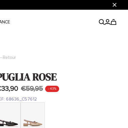
Fermer
ANCE
Retour
PUGLIA ROSE
33,90
€59,95
- 43%
EF:
68636_C57612