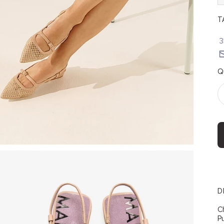
TA
3
Q
D
C
P