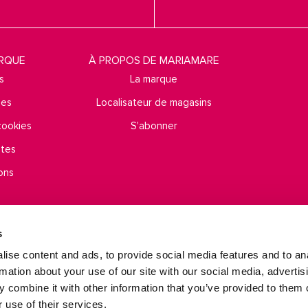
ARQUE
À PROPOS DE MARIAMARE
s
La marque
ies
Localisateur de magasins
 cookies
S'abonner
ntes
ons
s
Évaluez-nous sur
Trustpilot
ise content and ads, to provide social media features and to an
rmation about your use of our site with our social media, advertis
 combine it with other information that you’ve provided to them o
mtng© 2009-2026. Tous droits réservés MTNG EUROPE EXPERIENCE, SLU.
 use of their services.