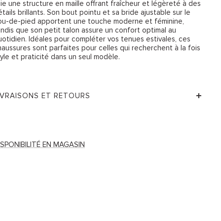
lie une structure en maille offrant fraîcheur et légèreté à des
tails brillants. Son bout pointu et sa bride ajustable sur le
ou-de-pied apportent une touche moderne et féminine,
andis que son petit talon assure un confort optimal au
uotidien. Idéales pour compléter vos tenues estivales, ces
haussures sont parfaites pour celles qui recherchent à la fois
tyle et praticité dans un seul modèle.
IVRAISONS ET RETOURS
ISPONIBILITÉ EN MAGASIN