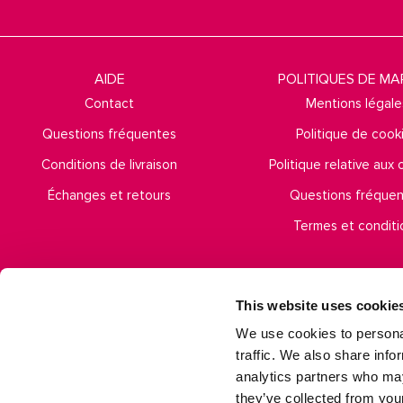
AIDE
POLITIQUES DE M
Contact
Mentions légale
Questions fréquentes
Politique de cook
Conditions de livraison
Politique relative aux
Échanges et retours
Questions fréque
Termes et conditi
This website uses cookie
We use cookies to personal
traffic. We also share info
analytics partners who may
they’ve collected from your