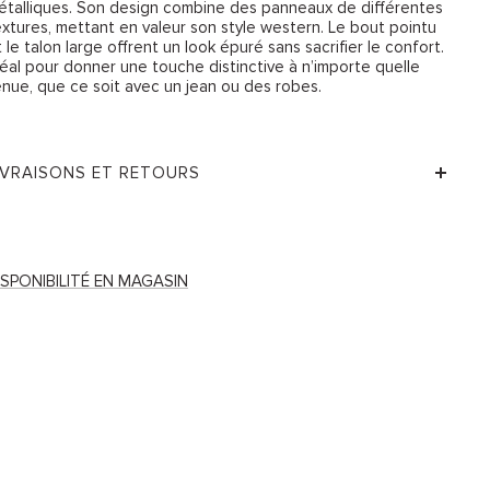
étalliques. Son design combine des panneaux de différentes
extures, mettant en valeur son style western. Le bout pointu
 le talon large offrent un look épuré sans sacrifier le confort.
déal pour donner une touche distinctive à n’importe quelle
enue, que ce soit avec un jean ou des robes.
IVRAISONS ET RETOURS
ISPONIBILITÉ EN MAGASIN