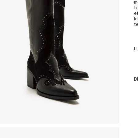
m
t
et
I
t
L
D