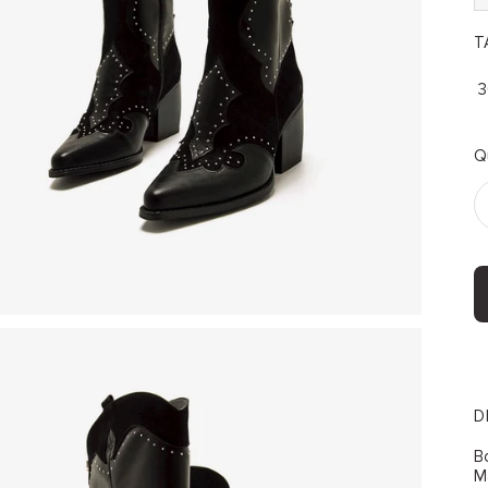
TA
3
Q
D
B
M