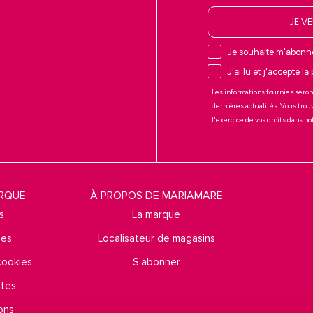
JE V
Je souhaite m'abonne
J'ai lu et j'accepte la
Les informations fournies seron
dernières actualités. Vous trou
l'exercice de vos droits dans n
ARQUE
À PROPOS DE MARIAMARE
s
La marque
ies
Localisateur de magasins
 cookies
S'abonner
ntes
ons