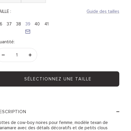
ILLE :
Guide des tailles
6
37
38
39
40
41
uantité:
Réduire
Augmenter
la
la
quantité
quantité
SÉLECTIONNEZ UNE TAILLE
ESCRIPTION
ottes de cow-boy noires pour femme, modèle texan de
ariamare avec des détails décoratifs et de petits clous