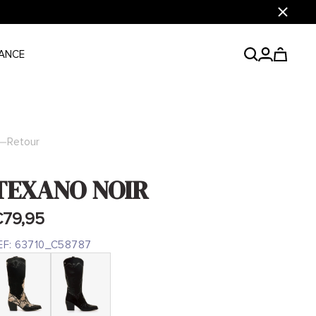
Fermer
ANCE
Retour
TEXANO NOIR
79,95
EF:
63710_C58787