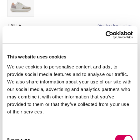
TAILLE :
Guide des tailles
36
37
38
39
40
41
This website uses cookies
Quantité:
We use cookies to personalise content and ads, to
provide social media features and to analyse our traffic.
Réduire
Augmenter
We also share information about your use of our site with
la
la
our social media, advertising and analytics partners who
quantité
quantité
SÉLECTIONNEZ UNE TAILLE
may combine it with other information that you’ve
provided to them or that they’ve collected from your use
of their services.
DESCRIPTION
Consent
Sandales plates Rubie mtng pour femme, en couleur beige.
Necessary