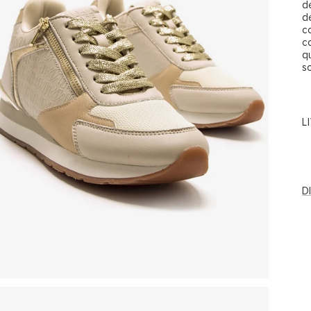
dé
d
c
c
q
s
L
D