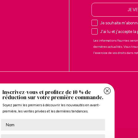
JE V
Je souhaite m'abonne
J'ai lu et j'accepte la
Les informations fournies seron
dernières actualités. Vous trou
l'exercice de vos droits dans n
ARQUE
À PROPOS DE MARIAMARE
Inscrivez-vous et profitez de 10 % de
s
La marque
réduction sur votre première commande.
ies
Localisateur de magasins
Soyez parmi les premiers à découvrir les nouveautés en avant-
première, les ventes privées et les dernières tendances.
 cookies
S'abonner
Nombre
ntes
ons