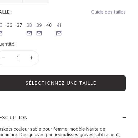
ILLE :
Guide des tailles
5
36
37
38
39
40
41
uantité:
Réduire
Augmenter
la
la
quantité
quantité
SÉLECTIONNEZ UNE TAILLE
ESCRIPTION
askets couleur sable pour femme, modèle Narita de
ariamare. Design avec panneaux lisses gravés subtilement,