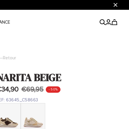
Fermer
ANCE
Retour
NARITA BEIGE
34,90
€69,95
- 50%
EF:
63645_C58663