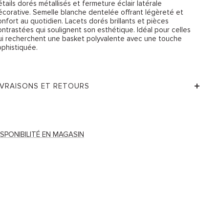
tails dorés métallisés et fermeture éclair latérale
écorative. Semelle blanche dentelée offrant légèreté et
onfort au quotidien. Lacets dorés brillants et pièces
ontrastées qui soulignent son esthétique. Idéal pour celles
ui recherchent une basket polyvalente avec une touche
ophistiquée.
IVRAISONS ET RETOURS
ISPONIBILITÉ EN MAGASIN