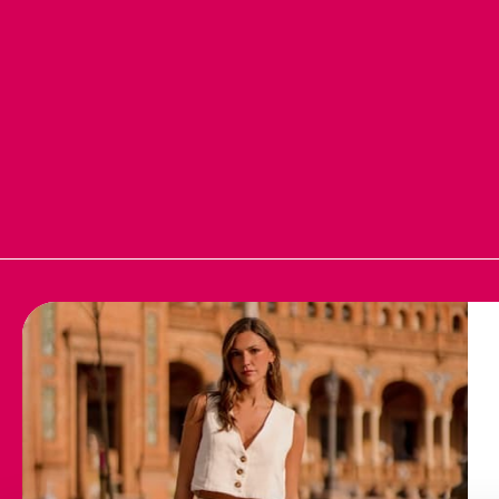
AIDE
POLITIQUES DE M
Contact
Mentions légale
Questions fréquentes
Politique de cook
Conditions de livraison
Politique relative aux
Échanges et retours
Questions fréque
Termes et conditi