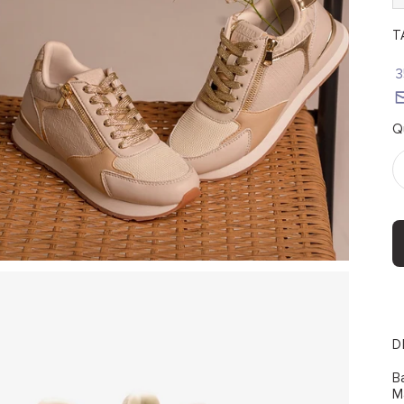
TA
3
Q
D
B
M