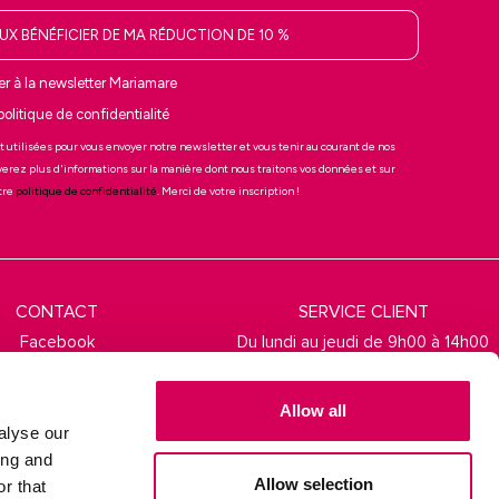
EUX BÉNÉFICIER DE MA RÉDUCTION DE 10 %
r à la newsletter Mariamare
 politique de confidentialité
t utilisées pour vous envoyer notre newsletter et vous tenir au courant de nos
verez plus d'informations sur la manière dont nous traitons vos données et sur
otre
politique de confidentialité
. Merci de votre inscription !
CONTACT
SERVICE CLIENT
Facebook
Du lundi au jeudi de 9h00 à 14h00
et de 15h00 à 18h00
Instagram
Vendredi de 9h00 à 13h00
Allow all
Tik tok
Email
alyse our
+34 965 02 63 34
ing and
Allow selection
r that