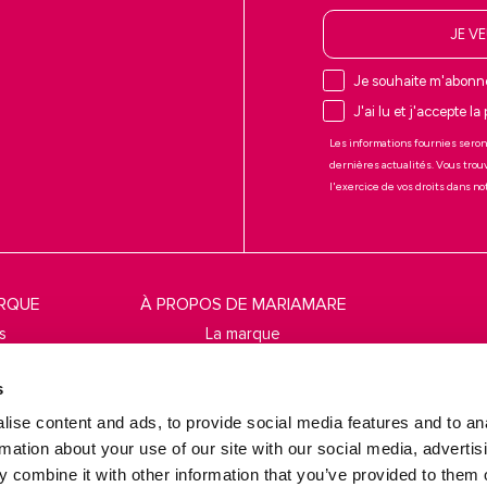
JE V
Je souhaite m'abonne
J'ai lu et j'accepte la
Les informations fournies seron
dernières actualités. Vous trou
l'exercice de vos droits dans n
ARQUE
À PROPOS DE MARIAMARE
s
La marque
ies
Localisateur de magasins
s
 cookies
S'abonner
ise content and ads, to provide social media features and to an
ntes
rmation about your use of our site with our social media, advertis
 combine it with other information that you’ve provided to them o
ons