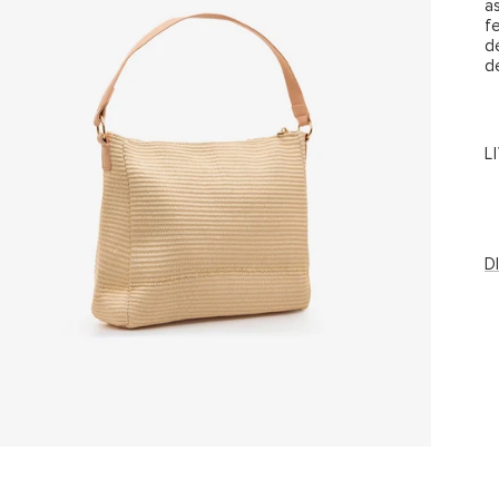
a
f
d
d
L
D