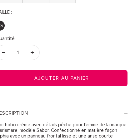
ILLE :
S
uantité:
Réduire
Augmenter
la
la
quantité
quantité
AJOUTER AU PANIER
ESCRIPTION
ac hobo crème avec détails pêche pour femme de la marque
ariamare, modèle Sabor. Confectionné en matière façon
aphia avec un panneau frontal lisse et une anse courte