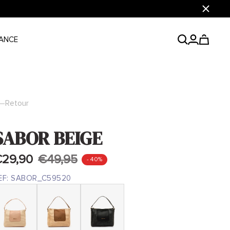
Fermer
ANCE
Retour
SABOR BEIGE
29,90
€49,95
- 40%
EF:
SABOR_C59520