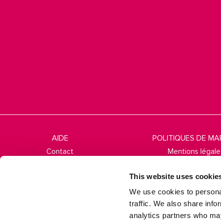
AIDE
POLITIQUES DE M
Contact
Mentions légale
Questions fréquentes
Politique de cook
This website uses cookie
Conditions de livraison
Politique relative aux
We use cookies to personal
Échanges et retours
Questions fréque
traffic. We also share info
analytics partners who may
Termes et conditi