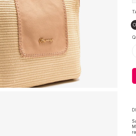
TA
O
Q
D
S
M
r