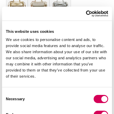
TAILLE :
This website uses cookies
OS
We use cookies to personalise content and ads, to
Quantité:
provide social media features and to analyse our traffic.
We also share information about your use of our site with
Réduire
Augmenter
our social media, advertising and analytics partners who
la
la
may combine it with other information that you’ve
quantité
quantité
provided to them or that they’ve collected from your use
AJOUTER AU PANIER
of their services.
Consent
DESCRIPTION
Necessary
Selection
Sac bowling doré pour femme, modèle Miras de la marque
Mariamare. Idéal pour celles qui recherchent de l’espace et
de l’organisation, il comprend deux poignées et une