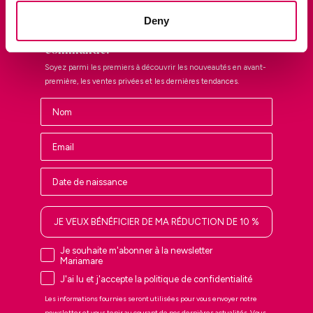
Deny
Inscrivez-vous et profitez de 10 % de
réduction sur votre première
commande.
Soyez parmi les premiers à découvrir les nouveautés en avant-
première, les ventes privées et les dernières tendances.
Nombre
JE VEUX BÉNÉFICIER DE MA RÉDUCTION DE 10 %
Je souhaite m'abonner à la newsletter
Mariamare
J'ai lu et j'accepte la politique de confidentialité
Les informations fournies seront utilisées pour vous envoyer notre
newsletter et vous tenir au courant de nos dernières actualités. Vous