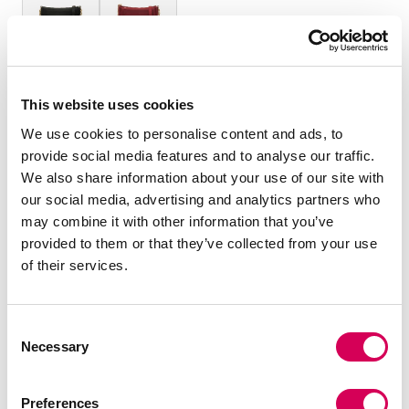
TAILLE :
This website uses cookies
OS
We use cookies to personalise content and ads, to
Quantité:
provide social media features and to analyse our traffic.
We also share information about your use of our site with
our social media, advertising and analytics partners who
Réduire
Augmenter
may combine it with other information that you’ve
la
la
provided to them or that they’ve collected from your use
quantité
quantité
AJOUTER AU PANIER
of their services.
Consent
DESCRIPTION
Necessary
Selection
Sac noir pour femme de la marque Mariamare Sac à
bandoulière modèle Dauma. Son design compact avec une
Preferences
structure rectangulaire en fait un choix idéal pour les