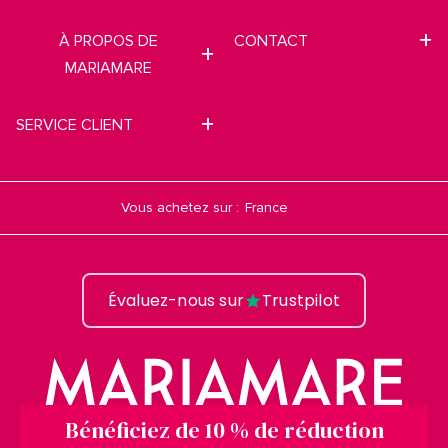
À PROPOS DE
CONTACT
MARIAMARE
SERVICE CLIENT
Vous achetez sur :
Évaluez-nous sur
Trustpilot
Bénéficiez de 10 % de réduction
mtng© 2009-2026. Tous droits réservés MTNG EUROPE EXPERIENCE, SLU.