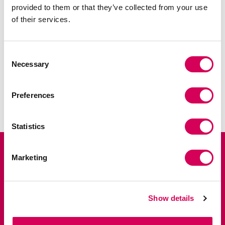
provided to them or that they’ve collected from your use
of their services.
Consent
Necessary
Selection
MOSTRAR LISTA
Preferences
Statistics
Registe-se e desfrute de 10% de
Marketing
desconto na sua primeira encomenda.
Seja o primeiro a ter acesso a lançamentos exclusivos, vendas
privadas e às últimas tendências.
Show details
Nombre