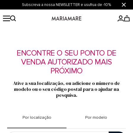
Saltar
Subscreva a nossa NEWSLETTER e usufrua de -10%
Fecha
para
o
Mariamare
conteúdo
ENCONTRE O SEU PONTO DE
VENDA AUTORIZADO MAIS
PRÓXIMO
Ative a sua localização, ou adicione o número de
modelo ou o seu código postal para o ajudar na
pesquisa.
Por localização
Por modelo