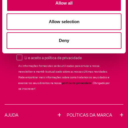
Allow all
Allow selection
QUERO O MEU DESCONTO DE 10%
Deny
Gostaria de subscrever a newsletter da
Mariamare
Li e aceito a política de privacidade
As informações fornecidas serão utilizadas para enviar a nossa
newsletter e mantê-lo atualizado sobre as nossas últimas novidades.
Pode encontrar mais informações sobre como tratamos os seus dados e
exercer os seus direitos na nossa
política de privacidade
. Obrigado por
se inscrever!
AJUDA
POLÍTICAS DA MARCA