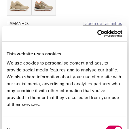
TAMANHO:
Tabela de tamanhos
36
37
38
39
40
41
Quantidade:
This website uses cookies
We use cookies to personalise content and ads, to
Diminuir
Aumentar
provide social media features and to analyse our traffic.
quantidade
quantidade
We also share information about your use of our site with
SELECIONE UM TAMANHO
our social media, advertising and analytics partners who
may combine it with other information that you’ve
provided to them or that they’ve collected from your use
of their services.
DESCRIÇÃO
Ténis casuais bege para mulher, modelo Elke da marca
Mariamare. Este modelo combina painéis lisos com textura
Consent
efeito pele de serpente e detalhes brilhantes que trazem