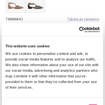
TAMANHO:
Tabela de tamanhos
35
36
37
38
39
40
41
Quantidade:
This website uses cookies
We use cookies to personalise content and ads, to
Diminuir
Aumentar
provide social media features and to analyse our traffic.
quantidade
quantidade
We also share information about your use of our site with
our social media, advertising and analytics partners who
SELECIONE UM TAMANHO
may combine it with other information that you’ve
provided to them or that they’ve collected from your use
of their services.
DESCRIÇÃO
Sapatos rasos nas cores preto e creme para mulher,
Consent