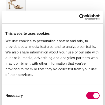
TAMANHO:
Tabela de tamanhos
35
36
37
38
39
40
41
This website uses cookies
We use cookies to personalise content and ads, to
Quantidade:
provide social media features and to analyse our traffic.
We also share information about your use of our site with
Diminuir
Aumentar
our social media, advertising and analytics partners who
quantidade
quantidade
may combine it with other information that you’ve
provided to them or that they’ve collected from your use
SELECIONE UM TAMANHO
of their services.
Consent
DESCRIÇÃO
Necessary
Selection
Sandália de salto Mariamare Nuin em cor nude. Correia