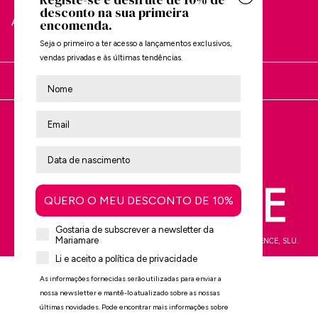
desconto na sua primeira
APOIO AO CLIENTE
encomenda.
Seja o primeiro a ter acesso a lançamentos exclusivos,
vendas privadas e às últimas tendências.
Nombre
Está a comprar em:
Avalie-nos no
Trustpilot
QUERO O MEU DESCONTO DE 10%
Gostaria de subscrever a newsletter da
Mariamare
mtng© 2009-2026. Todos os direitos reservados MTNG EUROPE EXPERIENCE, SLU.
Li e aceito a política de privacidade
As informações fornecidas serão utilizadas para enviar a
nossa newsletter e mantê-lo atualizado sobre as nossas
últimas novidades. Pode encontrar mais informações sobre