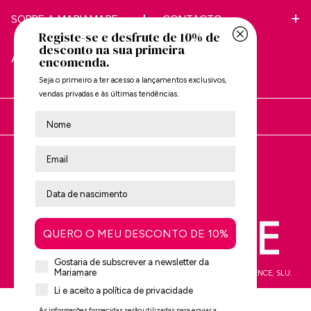
SOBRE A MARIAMARE
CONTACTO
Registe-se e desfrute de 10% de
desconto na sua primeira
APOIO AO CLIENTE
encomenda.
Seja o primeiro a ter acesso a lançamentos exclusivos,
vendas privadas e às últimas tendências.
Nombre
Está a comprar em:
Avalie-nos no
Trustpilot
QUERO O MEU DESCONTO DE 10%
Gostaria de subscrever a newsletter da
Mariamare
mtng© 2009-2026. Todos os direitos reservados MTNG EUROPE EXPERIENCE, SLU.
Li e aceito a política de privacidade
As informações fornecidas serão utilizadas para enviar a