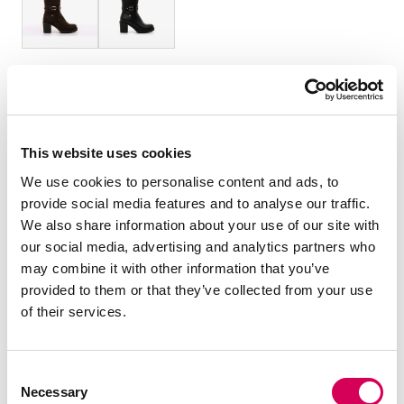
TAMANHO:
Tabela de tamanhos
36
37
38
39
40
41
This website uses cookies
Quantidade:
We use cookies to personalise content and ads, to
provide social media features and to analyse our traffic.
Diminuir
Aumentar
We also share information about your use of our site with
quantidade
quantidade
our social media, advertising and analytics partners who
may combine it with other information that you’ve
SELECIONE UM TAMANHO
provided to them or that they’ve collected from your use
of their services.
DESCRIÇÃO
Consent
Bota de salto preta para mulher, modelo Pompei da
Necessary
Selection