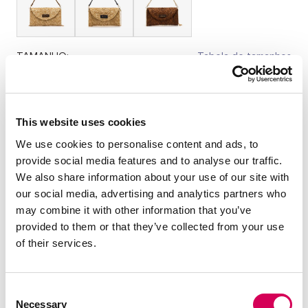
TAMANHO:
Tabela de tamanhos
OS
Quantidade:
This website uses cookies
We use cookies to personalise content and ads, to
Diminuir
Aumentar
provide social media features and to analyse our traffic.
quantidade
quantidade
We also share information about your use of our site with
ADICIONAR AO CARRINHO
our social media, advertising and analytics partners who
may combine it with other information that you’ve
provided to them or that they’ve collected from your use
of their services.
DESCRIÇÃO
Bolsa de mão de cor natural para mulher da marca
Consent
Mariamare, modelo Socha, pensada para dar um toque de
Necessary
verão e prático a qualquer conjunto. O design tipo
Selection