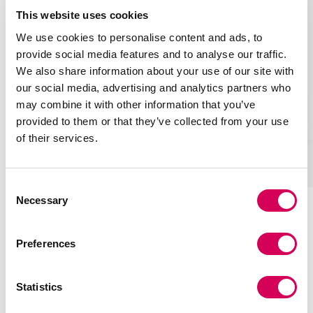
This website uses cookies
We use cookies to personalise content and ads, to
provide social media features and to analyse our traffic.
We also share information about your use of our site with
our social media, advertising and analytics partners who
may combine it with other information that you’ve
provided to them or that they’ve collected from your use
of their services.
+
DIAM OURO
CENA BEGE
Adicionar
ao
€17,90
€29,95
- 40%
€19,90
€35,95
- 45%
Consent
carrinho
Necessary
ESGOTADO
Selection
b
n
e
e
o
n
Preferences
i
g
r
e
g
r
o
g
Estilos para todas as ocasiões
e
o
r
Statistics
o