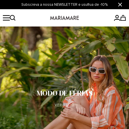
Saltar
Subscreva a nossa NEWSLETTER e usufrua de -10%
Fecha
para
o
Mariamare
conteúdo
MODO DE FÉRIAS
VER TUDO