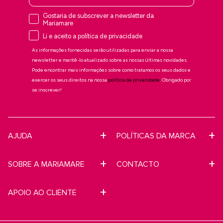
Li e aceito a política de privacidade
As informações fornecidas serão utilizadas para enviar a nossa
newsletter e mantê-lo atualizado sobre as nossas últimas novidades.
Pode encontrar mais informações sobre como tratamos os seus dados e
exercer os seus direitos na nossa
política de privacidade
. Obrigado por
se inscrever!
AJUDA
POLÍTICAS DA MARCA
SOBRE A MARIAMARE
CONTACTO
APOIO AO CLIENTE
Está a comprar em: