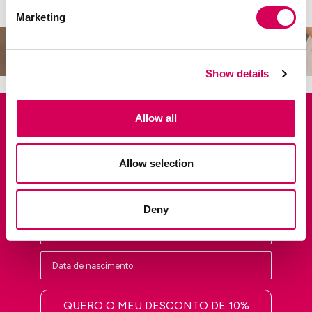
SAPATOS DE PLATAFORMA
Marketing
Show details
Registe-se e desfrute de 10% de
desconto na sua primeira encomenda.
Seja o primeiro a ter acesso a lançamentos exclusivos, vendas
Allow all
privadas e às últimas tendências.
Nombre
Allow selection
Deny
QUERO O MEU DESCONTO DE 10%
Gostaria de subscrever a newsletter da
Mariamare