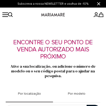
Saltar
Subscreva a nossa NEWSLETTER e usufrua de -10%
Fecha
para
o
Mariamare
conteúdo
ENCONTRE O SEU PONTO DE
VENDA AUTORIZADO MAIS
PRÓXIMO
Ative a sua localização, ou adicione o número de
modelo ou o seu código postal para o ajudar na
pesquisa.
Por localização
Por modelo