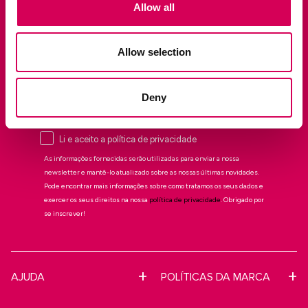
Allow all
Allow selection
QUERO O MEU DESCONTO DE 10%
Deny
Gostaria de subscrever a newsletter da
Mariamare
Li e aceito a política de privacidade
As informações fornecidas serão utilizadas para enviar a nossa
newsletter e mantê-lo atualizado sobre as nossas últimas novidades.
Pode encontrar mais informações sobre como tratamos os seus dados e
exercer os seus direitos na nossa
política de privacidade
. Obrigado por
se inscrever!
AJUDA
POLÍTICAS DA MARCA