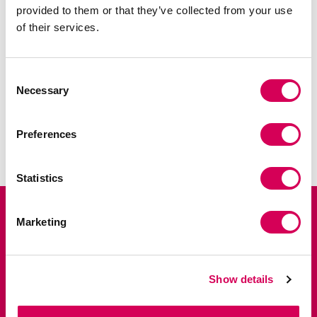
provided to them or that they’ve collected from your use
of their services.
Consent
Necessary
Selection
MOSTRAR LISTA
Preferences
Statistics
Registe-se e desfrute de 10% de
Marketing
desconto na sua primeira encomenda.
Seja o primeiro a ter acesso a lançamentos exclusivos, vendas
privadas e às últimas tendências.
Show details
Nombre