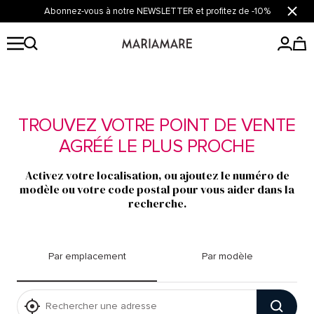
Passer
Abonnez-vous à notre NEWSLETTER et profitez de -10%
Ferme
au
contenu
Mariamare
TROUVEZ VOTRE POINT DE VENTE
AGRÉÉ LE PLUS PROCHE
Activez votre localisation, ou ajoutez le numéro de
modèle ou votre code postal pour vous aider dans la
recherche.
Par emplacement
Par modèle