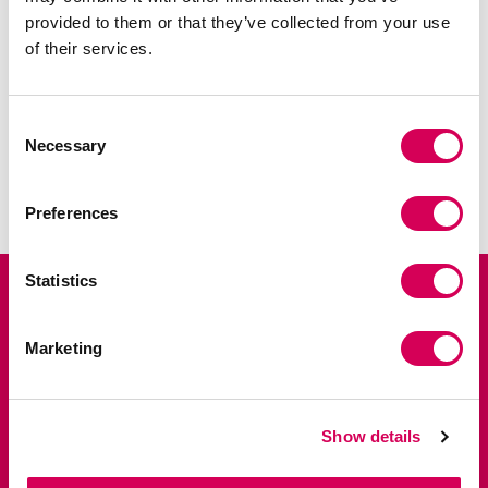
provided to them or that they’ve collected from your use
of their services.
Consent
Necessary
Selection
AFFICHER LA LISTE
Preferences
Statistics
Inscrivez-vous et profitez de 10 % de
réduction sur votre première
commande.
Marketing
Soyez parmi les premiers à découvrir les nouveautés en avant-
première, les ventes privées et les dernières tendances.
Nombre
Show details