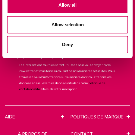
Allow all
Allow selection
JE VEUX BÉNÉFICIER DE MA RÉDUCTION DE 10 %
Deny
Je souhaite m'abonner à la newsletter
Mariamare
J'ai lu et j'accepte la politique de confidentialité
Les informations fournies seront utilisées pour vous envoyer notre
newsletter et vous tenir au courant de nos dernières actualités. Vous
trouverez plus d'informations sur la manière dont nous traitons vos
données et sur l'exercice de vos droits dans notre
politique de
confidentialité
. Merci de votre inscription !
AIDE
POLITIQUES DE MARQUE
À PROPOS DE
CONTACT