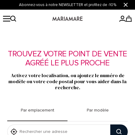
Passer
Abonnez-vous à notre NEWSLETTER et profitez de -10%
Ferme
au
contenu
Mariamare
TROUVEZ VOTRE POINT DE VENTE
AGRÉÉ LE PLUS PROCHE
Activez votre localisation, ou ajoutez le numéro de
modèle ou votre code postal pour vous aider dans la
recherche.
Par emplacement
Par modèle