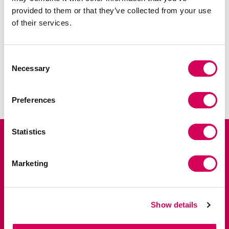
provided to them or that they’ve collected from your use
of their services.
Consent
Necessary
Selection
AFFICHER LA LISTE
Preferences
Statistics
Inscrivez-vous et profitez de 10 % de
réduction sur votre première
commande.
Marketing
Soyez parmi les premiers à découvrir les nouveautés en avant-
première, les ventes privées et les dernières tendances.
Nombre
Show details