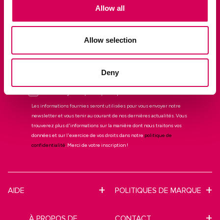
Allow all
Allow selection
JE VEUX BÉNÉFICIER DE MA RÉDUCTION DE 10 %
Deny
Je souhaite m'abonner à la newsletter
Mariamare
J'ai lu et j'accepte la politique de confidentialité
Les informations fournies seront utilisées pour vous envoyer notre
newsletter et vous tenir au courant de nos dernières actualités. Vous
trouverez plus d'informations sur la manière dont nous traitons vos
données et sur l'exercice de vos droits dans notre
politique de
confidentialité
. Merci de votre inscription !
AIDE
POLITIQUES DE MARQUE
À PROPOS DE
CONTACT