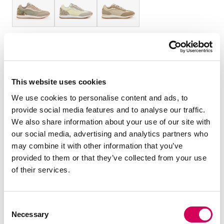
TAILLE :
Guide des tailles
36
37
38
39
40
41
This website uses cookies
Quantité:
We use cookies to personalise content and ads, to
provide social media features and to analyse our traffic.
Réduire
Augmenter
We also share information about your use of our site with
la
la
our social media, advertising and analytics partners who
quantité
quantité
may combine it with other information that you’ve
SÉLECTIONNEZ UNE TAILLE
provided to them or that they’ve collected from your use
of their services.
DESCRIPTION
Consent
Necessary
Baskets jaune pastel pour femme, modèle Livana de
Selection