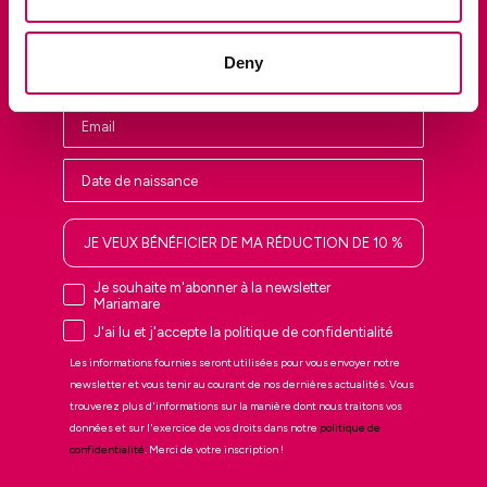
Soyez parmi les premiers à découvrir les nouveautés en avant-
première, les ventes privées et les dernières tendances.
Nombre
Deny
JE VEUX BÉNÉFICIER DE MA RÉDUCTION DE 10 %
Je souhaite m'abonner à la newsletter
Mariamare
J'ai lu et j'accepte la politique de confidentialité
Les informations fournies seront utilisées pour vous envoyer notre
newsletter et vous tenir au courant de nos dernières actualités. Vous
trouverez plus d'informations sur la manière dont nous traitons vos
données et sur l'exercice de vos droits dans notre
politique de
confidentialité
. Merci de votre inscription !