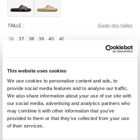
TAILLE :
Guide des tailles
36
37
38
39
40
41
Quantité:
This website uses cookies
Réduire
Augmenter
We use cookies to personalise content and ads, to
la
la
provide social media features and to analyse our traffic.
quantité
quantité
SÉLECTIONNEZ UNE TAILLE
We also share information about your use of our site with
our social media, advertising and analytics partners who
may combine it with other information that you’ve
provided to them or that they’ve collected from your use
DESCRIPTION
of their services.
Sandale plate noire pour femme, modèle Fraine de