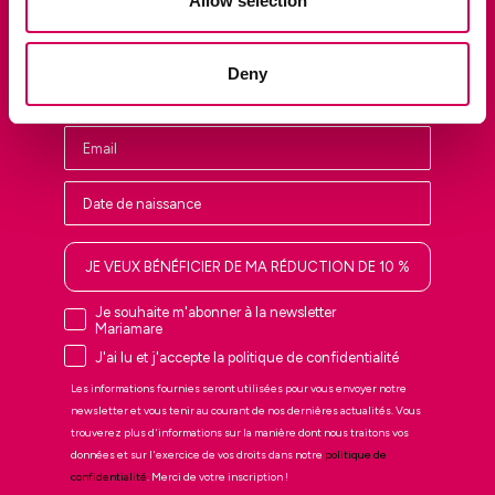
Allow selection
Soyez parmi les premiers à découvrir les nouveautés en avant-
première, les ventes privées et les dernières tendances.
Deny
Nombre
JE VEUX BÉNÉFICIER DE MA RÉDUCTION DE 10 %
Je souhaite m'abonner à la newsletter
Mariamare
J'ai lu et j'accepte la politique de confidentialité
Les informations fournies seront utilisées pour vous envoyer notre
newsletter et vous tenir au courant de nos dernières actualités. Vous
trouverez plus d'informations sur la manière dont nous traitons vos
données et sur l'exercice de vos droits dans notre
politique de
confidentialité
. Merci de votre inscription !