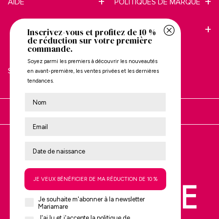
AIDE
POLITIQUES DE MARQUE
À PROPOS DE
CONTACT
Inscrivez-vous et profitez de 10 %
de réduction sur votre première
MARIAMARE
commande.
Soyez parmi les premiers à découvrir les nouveautés
SERVICE CLIENT
en avant-première, les ventes privées et les dernières
tendances.
Nombre
Vous achetez sur :
Évaluez-nous sur
Trustpilot
JE VEUX BÉNÉFICIER DE MA RÉDUCTION DE 10 %
Je souhaite m'abonner à la newsletter
Mariamare
J'ai lu et j'accepte la politique de