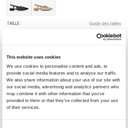
TAILLE :
Guide des tailles
35
36
37
38
39
40
41
Quantité:
This website uses cookies
We use cookies to personalise content and ads, to
Réduire
Augmenter
provide social media features and to analyse our traffic.
la
la
We also share information about your use of our site with
quantité
quantité
SÉLECTIONNEZ UNE TAILLE
our social media, advertising and analytics partners who
may combine it with other information that you’ve
provided to them or that they’ve collected from your use
of their services.
DESCRIPTION
Chaussures plates ouvertes à l’arrière pour femme, modèle
Consent