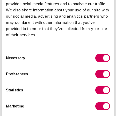
provide social media features and to analyse our traffic.
We also share information about your use of our site with
our social media, advertising and analytics partners who
TAILLE :
Guide des tailles
may combine it with other information that you’ve
provided to them or that they’ve collected from your use
36
37
38
39
40
41
of their services.
Quantité:
Consent
Necessary
Selection
Réduire
Augmenter
la
la
Preferences
quantité
quantité
SÉLECTIONNEZ UNE TAILLE
Statistics
DESCRIPTION
Marketing
Baskets blanches de style sport casual pour femme,