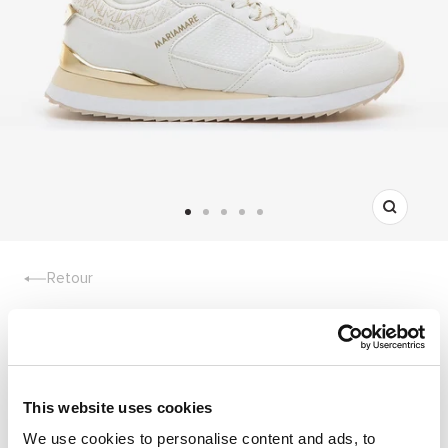
Zoom
Aller
Aller
Aller
Aller
Aller
au
au
au
au
au
slide
slide
slide
slide
slide
Retour
1
2
3
4
5
NARITA BLANC
€34,90
€55,95
- 38%
REF:
68664_C59227
This website uses cookies
We use cookies to personalise content and ads, to