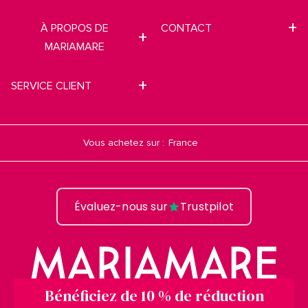
À PROPOS DE
CONTACT
MARIAMARE
SERVICE CLIENT
Vous achetez sur :
Évaluez-nous sur
Trustpilot
Bénéficiez de 10 % de réduction
mtng© 2009-2026. Tous droits réservés MTNG EUROPE EXPERIENCE, SLU.