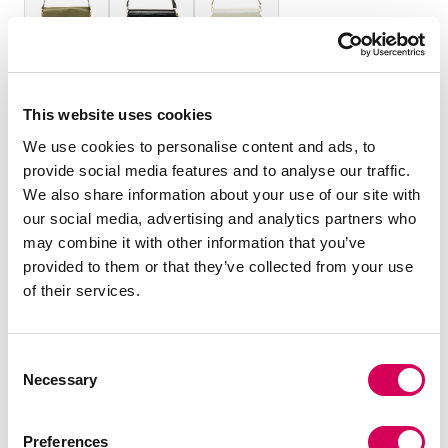
TAILLE :
This website uses cookies
OS
We use cookies to personalise content and ads, to
Quantité:
provide social media features and to analyse our traffic.
We also share information about your use of our site with
our social media, advertising and analytics partners who
Réduire
Augmenter
may combine it with other information that you’ve
la
la
provided to them or that they’ve collected from your use
quantité
quantité
AJOUTER AU PANIER
of their services.
Consent
DESCRIPTION
Necessary
Selection
Sac bandoulière noir pour femme de Mariamare, modèle
Lesly. Sa forme allongée avec effet croco et fermoir
Preferences
métallique rotatif lui donne un style structuré et élégant.