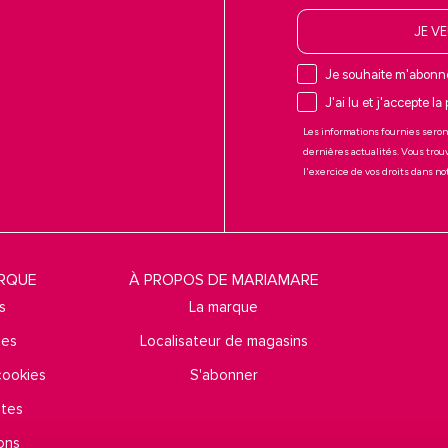
JE V
Je souhaite m'abonne
J'ai lu et j'accepte la
Les informations fournies seron
dernières actualités. Vous trou
l'exercice de vos droits dans n
ARQUE
À PROPOS DE MARIAMARE
s
La marque
ies
Localisateur de magasins
 cookies
S'abonner
ntes
ons