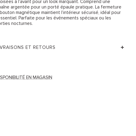
roisées à l’avant pour un look marquant. Comprend une
haîne argentée pour un porté épaule pratique. La fermeture
 bouton magnétique maintient l’intérieur sécurisé, idéal pour
’essentiel. Parfaite pour les événements spéciaux ou les
orties nocturnes.
IVRAISONS ET RETOURS
ISPONIBILITÉ EN MAGASIN