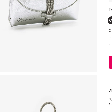
TA
O
Q
D
P
av
u