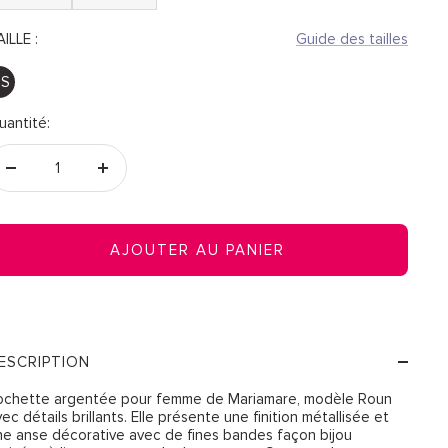
ILLE :
Guide des tailles
S
uantité:
Réduire
Augmenter
la
la
quantité
quantité
AJOUTER AU PANIER
ESCRIPTION
ochette argentée pour femme de Mariamare, modèle Roun
ec détails brillants. Elle présente une finition métallisée et
ne anse décorative avec de fines bandes façon bijou