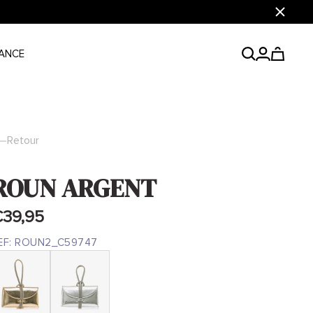
Fermer
ANCE
Retour
ROUN ARGENT
39,95
EF:
ROUN2_C59747