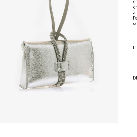
c
c
à
l
s
L
D